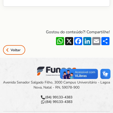
Gostou do conteúdo?! Compartilhe!
WhatsApp
X
Facebook
LinkedIn
Email
S
Voltar
Avenida Senador Salgado Filho, 3000 Campus Universitário - Lagoa
Nova, Natal - RN, 59078-900
(84) 99133-4383
(84) 99133-4383