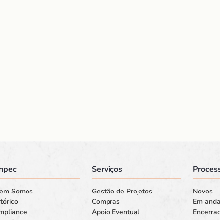
npec
Serviços
Process
em Somos
Gestão de Projetos
Novos
tórico
Compras
Em and
mpliance
Apoio Eventual
Encerra