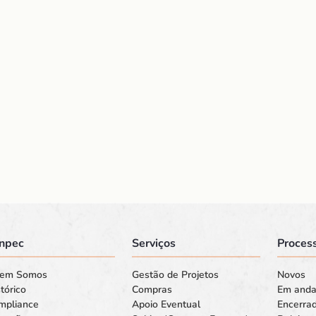
npec
Serviços
Process
em Somos
Gestão de Projetos
Novos
tórico
Compras
Em and
mpliance
Apoio Eventual
Encerra