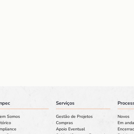
npec
Serviços
Process
em Somos
Gestão de Projetos
Novos
tórico
Compras
Em and
mpliance
Apoio Eventual
Encerra