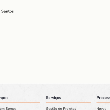
s Santos
npec
Serviços
Process
em Somos
Gestão de Projetos
Novos