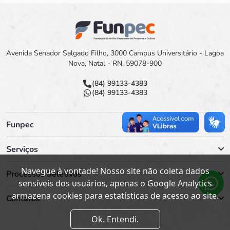
Avenida Senador Salgado Filho, 3000 Campus Universitário - Lagoa
Nova, Natal - RN, 59078-900
(84) 99133-4383
(84) 99133-4383
Funpec
Serviços
Navegue à vontade! Nosso site não coleta dados
Processos Seletivos
sensíveis dos usuários, apenas o Google Analytics
armazena cookies para estatísticas de acesso ao site.
Contatos
Ok. Entendi.