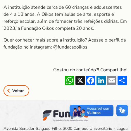
A instituição atende cerca de 60 crianças e adolescentes
de 4 a 18 anos. A Oikos tem aulas de arte, esporte e
reforço escolar, além de fornecer três refeições diárias. Em
2023, a Fundação Oikos completa 20 anos.
Quer conhecer mais sobre a instituição? Acesse o perfil da
fundação no instagram: @fundacaooikos.
Gostou do conteúdo?! Compartilhe!
WhatsApp
X
Facebook
LinkedIn
Email
S
Voltar
Avenida Senador Salgado Filho, 3000 Campus Universitário - Lagoa