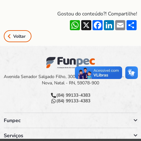
Gostou do conteúdo?! Compartilhe!
WhatsApp
X
Facebook
LinkedIn
Email
S
Voltar
Avenida Senador Salgado Filho, 3000 Campus Universitário - Lagoa
Nova, Natal - RN, 59078-900
(84) 99133-4383
(84) 99133-4383
Funpec
Serviços