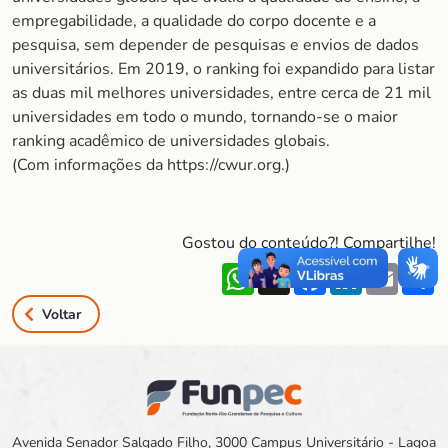
empregabilidade, a qualidade do corpo docente e a
pesquisa, sem depender de pesquisas e envios de dados
universitários. Em 2019, o ranking foi expandido para listar
as duas mil melhores universidades, entre cerca de 21 mil
universidades em todo o mundo, tornando-se o maior
ranking acadêmico de universidades globais.
(Com informações da https://cwur.org.)
Gostou do conteúdo?! Compartilhe!
WhatsApp
X
Facebook
LinkedIn
Email
S
Voltar
Avenida Senador Salgado Filho, 3000 Campus Universitário - Lagoa