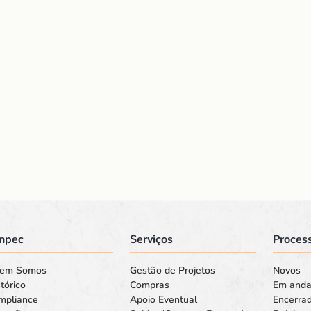
npec
Serviços
Process
em Somos
Gestão de Projetos
Novos
tórico
Compras
Em and
mpliance
Apoio Eventual
Encerra