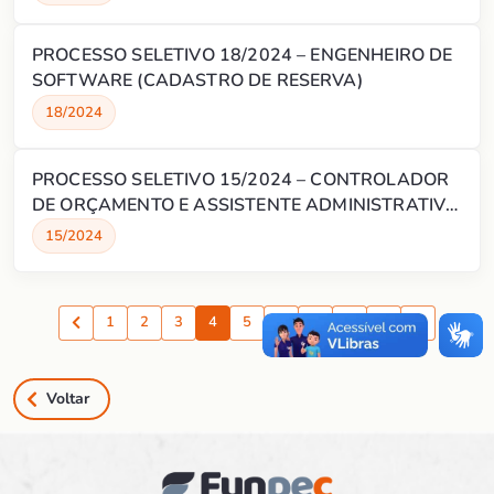
PROCESSO SELETIVO 18/2024 – ENGENHEIRO DE
SOFTWARE (CADASTRO DE RESERVA)
18/2024
PROCESSO SELETIVO 15/2024 – CONTROLADOR
DE ORÇAMENTO E ASSISTENTE ADMINISTRATIVO
(CADASTRO DE RESERVA)
15/2024
1
2
3
4
5
6
7
8
9
Anterior
Proxima
Voltar