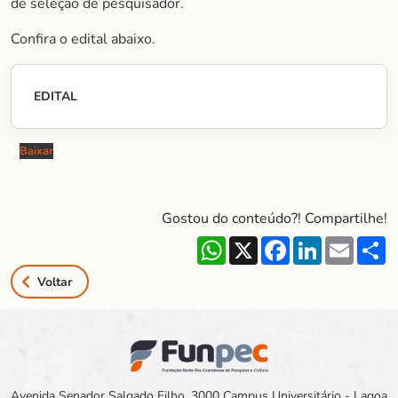
de seleção de pesquisador.
Confira o edital abaixo.
EDITAL
Baixar
Gostou do conteúdo?! Compartilhe!
WhatsApp
X
Facebook
LinkedIn
Email
S
Voltar
Avenida Senador Salgado Filho, 3000 Campus Universitário - Lagoa