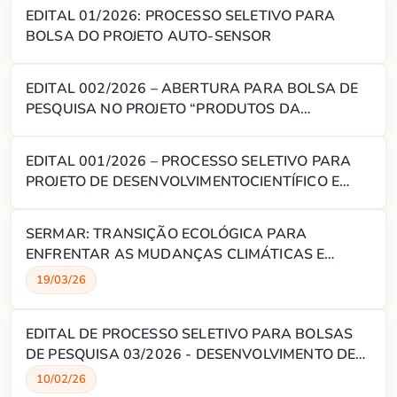
EDITAL 01/2026: PROCESSO SELETIVO PARA
HUMANO
BOLSA DO PROJETO AUTO-SENSOR
EDITAL 002/2026 – ABERTURA PARA BOLSA DE
PESQUISA NO PROJETO “PRODUTOS DA
CANNABIS COMO TERAPIAS INOVADORAS PARA
DOENÇAS CRÔNICAS NO SUS (TERASUS)”.
EDITAL 001/2026 – PROCESSO SELETIVO PARA
PROJETO DE DESENVOLVIMENTOCIENTÍFICO E
TECNOLÓGICO NA ÁREA ENGENHARIA DE
PRODUÇÃO
SERMAR: TRANSIÇÃO ECOLÓGICA PARA
ENFRENTAR AS MUDANÇAS CLIMÁTICAS E
PROMOVER O DESENVOLVIMENTO SUSTENTÁVEL
19/03/26
DO MAR AO SERTÃO
EDITAL DE PROCESSO SELETIVO PARA BOLSAS
DE PESQUISA 03/2026 - DESENVOLVIMENTO DE
GEOPOLÍMEROS À BASE DE ROCHA PARA
10/02/26
ISOLAMENTO ZONAL E ABANDONO DE POÇOS