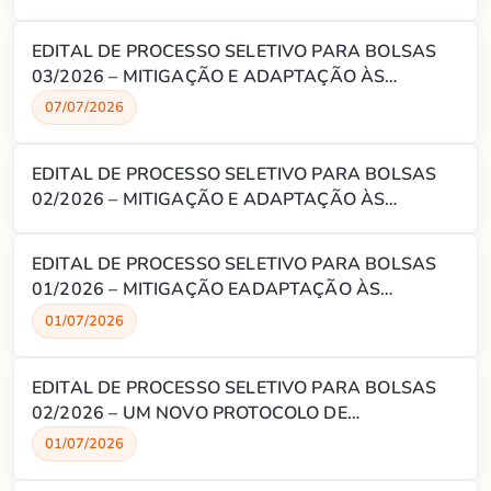
GEOPOLÍMEROS À BASE DE ROCHA PARA
ISOLAMENTO ZONAL E ABANDONO DE POÇOS
EDITAL DE PROCESSO SELETIVO PARA BOLSAS
(P&A) POR MEIO DO USO DE MINERAIS DE
03/2026 – MITIGAÇÃO E ADAPTAÇÃO ÀS
OCORRÊNCIA NATURAL NO BRASIL
MUDANÇAS CLIMÁTICAS: PREPARANDO NATAL
07/07/2026
PARA 2050
EDITAL DE PROCESSO SELETIVO PARA BOLSAS
02/2026 – MITIGAÇÃO E ADAPTAÇÃO ÀS
MUDANÇAS CLIMÁTICAS: PREPARANDO NATAL
PARA 2050
EDITAL DE PROCESSO SELETIVO PARA BOLSAS
01/2026 – MITIGAÇÃO EADAPTAÇÃO ÀS
MUDANÇAS CLIMÁTICAS: PREPARANDO NATAL
01/07/2026
PARA 2050
EDITAL DE PROCESSO SELETIVO PARA BOLSAS
02/2026 – UM NOVO PROTOCOLO DE
INTERVENÇÃO CLÍNICA À BASE DE N,N-
01/07/2026
DIMETILTRIPTAMINA PARA O TRATAMENTO DA
DEPRESSÃO E SEUS EFEITOS SOBRE O CÉREBRO