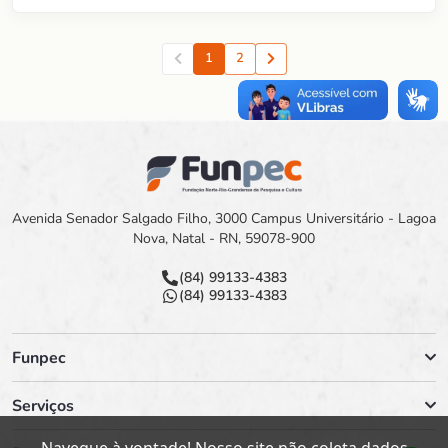
(P&A) POR MEIO DO USO DE MINERAIS DE
OCORRÊNCIA NATURAL NO BRASIL
1
2
Anterior
Proxima
Avenida Senador Salgado Filho, 3000 Campus Universitário - Lagoa
Nova, Natal - RN, 59078-900
(84) 99133-4383
(84) 99133-4383
Funpec
Serviços