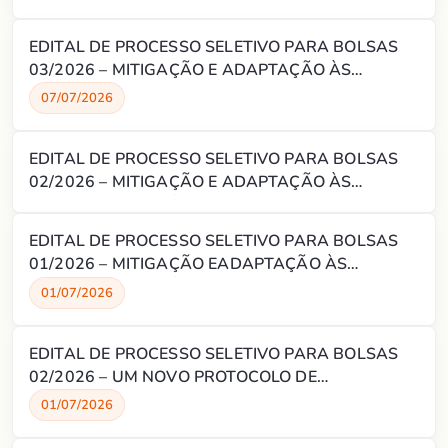
GEOPOLÍMEROS À BASE DE ROCHA PARA
ISOLAMENTO ZONAL E ABANDONO DE POÇOS
EDITAL DE PROCESSO SELETIVO PARA BOLSAS
(P&A) POR MEIO DO USO DE MINERAIS DE
03/2026 – MITIGAÇÃO E ADAPTAÇÃO ÀS
OCORRÊNCIA NATURAL NO BRASIL
MUDANÇAS CLIMÁTICAS: PREPARANDO NATAL
07/07/2026
PARA 2050
EDITAL DE PROCESSO SELETIVO PARA BOLSAS
02/2026 – MITIGAÇÃO E ADAPTAÇÃO ÀS
MUDANÇAS CLIMÁTICAS: PREPARANDO NATAL
PARA 2050
EDITAL DE PROCESSO SELETIVO PARA BOLSAS
01/2026 – MITIGAÇÃO EADAPTAÇÃO ÀS
MUDANÇAS CLIMÁTICAS: PREPARANDO NATAL
01/07/2026
PARA 2050
EDITAL DE PROCESSO SELETIVO PARA BOLSAS
02/2026 – UM NOVO PROTOCOLO DE
INTERVENÇÃO CLÍNICA À BASE DE N,N-
01/07/2026
DIMETILTRIPTAMINA PARA O TRATAMENTO DA
DEPRESSÃO E SEUS EFEITOS SOBRE O CÉREBRO