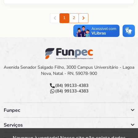
(P&A) POR MEIO DO USO DE MINERAIS DE
OCORRÊNCIA NATURAL NO BRASIL
1
2
Anterior
Proxima
Avenida Senador Salgado Filho, 3000 Campus Universitário - Lagoa
Nova, Natal - RN, 59078-900
(84) 99133-4383
(84) 99133-4383
Funpec
Serviços