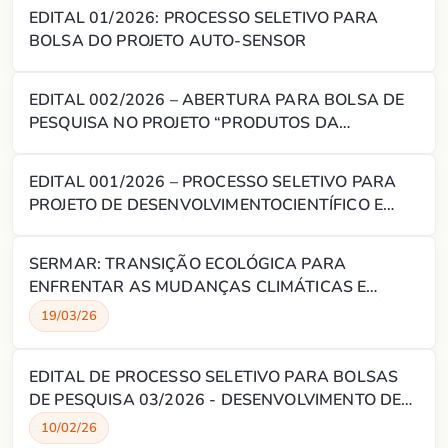
EDITAL 01/2026: PROCESSO SELETIVO PARA
HUMANO
BOLSA DO PROJETO AUTO-SENSOR
EDITAL 002/2026 – ABERTURA PARA BOLSA DE
PESQUISA NO PROJETO “PRODUTOS DA
CANNABIS COMO TERAPIAS INOVADORAS PARA
DOENÇAS CRÔNICAS NO SUS (TERASUS)”.
EDITAL 001/2026 – PROCESSO SELETIVO PARA
PROJETO DE DESENVOLVIMENTOCIENTÍFICO E
TECNOLÓGICO NA ÁREA ENGENHARIA DE
PRODUÇÃO
SERMAR: TRANSIÇÃO ECOLÓGICA PARA
ENFRENTAR AS MUDANÇAS CLIMÁTICAS E
PROMOVER O DESENVOLVIMENTO SUSTENTÁVEL
19/03/26
DO MAR AO SERTÃO
EDITAL DE PROCESSO SELETIVO PARA BOLSAS
DE PESQUISA 03/2026 - DESENVOLVIMENTO DE
GEOPOLÍMEROS À BASE DE ROCHA PARA
10/02/26
ISOLAMENTO ZONAL E ABANDONO DE POÇOS