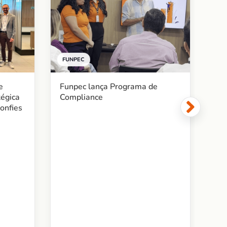
FUNPEC
BE
Funpec lança Programa de
e
Fu
Compliance
tégica
ac
onfies
me