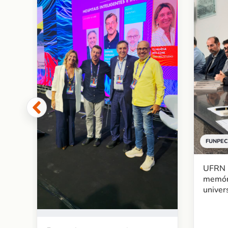
 de
re
FUNPEC
UFRN l
memór
univer