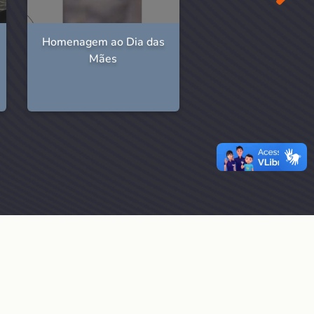
Homenagem ao Dia das
Veja como foi 
Mães
participação da Fu
no 3º Comup