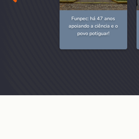
npec: 46 anos de
Funpec: há 47 anos
história!
apoiando a ciência e o
povo potiguar!