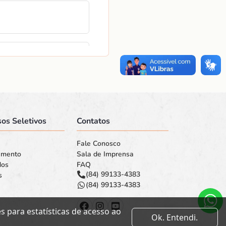
os Seletivos
Contatos
Fale Conosco
amento
Sala de Imprensa
dos
FAQ
(84) 99133-4383
s
(84) 99133-4383
 para estatísticas de acesso ao
Ok. Entendi.