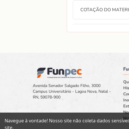
COTAÇÃO DO MATERIA
COTAÇÃO DO MATERIA
COTAÇÃO DO MATERIA
Fu
COTAÇÃO DO MATERIA
Qu
Avenida Senador Salgado Filho, 3000
His
Campus Universitário - Lagoa Nova, Natal -
Co
RN, 59078-900
In
COTAÇÃO DO MATERIA
Est
No
Not
Navegue à vontade! Nosso site não coleta dados sensívei
site.
COTAÇÃO DO MATERIA