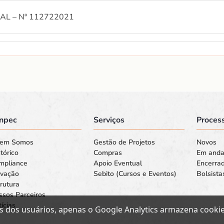
L – Nº 112722021
L – Nº 105772021
L – Nº 98632021
npec
Serviços
Process
L – Nº 107472021
em Somos
Gestão de Projetos
Novos
tórico
Compras
Em and
mpliance
Apoio Eventual
Encerra
ovação
Sebito (Cursos e Eventos)
Bolsista
L – Nº 103142021
rutura
ssos Parceiros
ícias
s dos usuários, apenas o Google Analytics armazena cookies
L – Nº 115922021