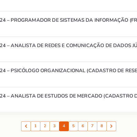
024 – PROGRAMADOR DE SISTEMAS DA INFORMAÇÃO (F
24 – ANALISTA DE REDES E COMUNICAÇÃO DE DADOS J
024 – PSICÓLOGO ORGANIZACIONAL (CADASTRO DE RES
024 – ANALISTA DE ESTUDOS DE MERCADO (CADASTRO D
1
2
3
4
5
6
7
8
Anterior
Proxima