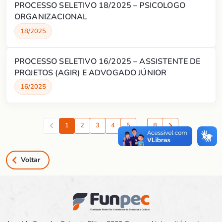
PROCESSO SELETIVO 18/2025 – PSICOLOGO
ORGANIZACIONAL
18/2025
PROCESSO SELETIVO 16/2025 – ASSISTENTE DE
PROJETOS (AGIR) E ADVOGADO JÚNIOR
16/2025
1
2
3
4
5
…
8
Anterior
Proxima
Voltar