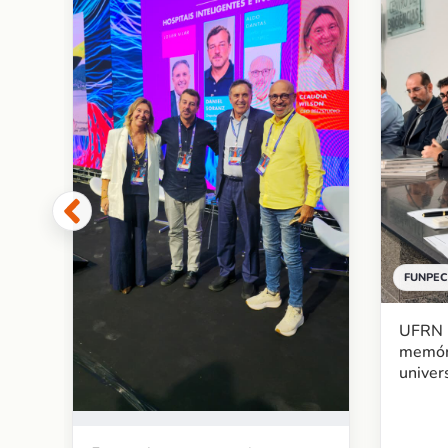
 de
re
FUNPEC
UFRN l
memór
univer