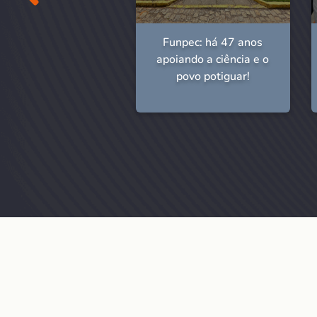
npec: 46 anos de
Funpec: há 47 anos
história!
apoiando a ciência e o
povo potiguar!