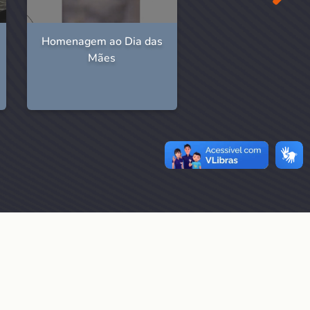
Homenagem ao Dia das
Veja como foi 
Mães
participação da Fu
no 3º Comup