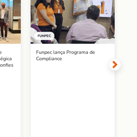
FUNPEC
BE
Funpec lança Programa de
e
Fu
Compliance
tégica
ac
onfies
me