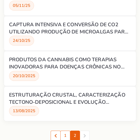
CARSTIFICADOS, FRATURADOS E SILICIFICADOS
05/11/25
DO PRÉ-SAL - POROCARSTE FASE II
CAPTURA INTENSIVA E CONVERSÃO DE CO2
UTILIZANDO PRODUÇÃO DE MICROALGAS PARA
GERAÇÃO DE VALOR
24/10/25
PRODUTOS DA CANNABIS COMO TERAPIAS
INOVADORAS PARA DOENÇAS CRÔNICAS NO
SUS (TERASUS)
20/10/2025
ESTRUTURAÇÃO CRUSTAL, CARACTERIZAÇÃO
TECTONO-DEPOSICIONAL E EVOLUÇÃO
TERMOMECÂNICA DAS BACIAS DA MARGEM
13/08/2025
EQUATORIAL CENTRO-OESTE (MECO)
1
2
Anterior
Proxima