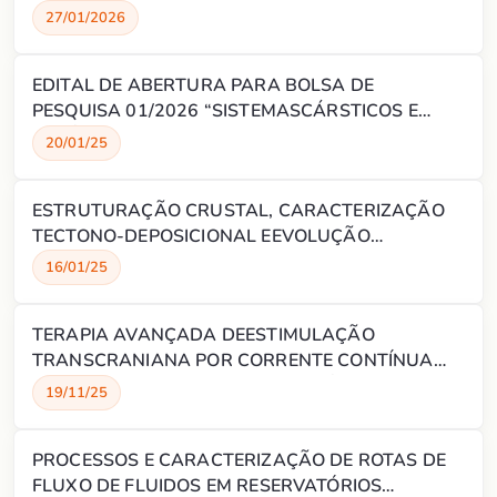
27/01/2026
EDITAL DE ABERTURA PARA BOLSA DE
PESQUISA 01/2026 “SISTEMASCÁRSTICOS E
DEPÓSITOS DE TUFAS E TRAVERTINOS -
20/01/25
PROCESSOS EPROPRIEDADES (TRAVERTINOS)”
ESTRUTURAÇÃO CRUSTAL, CARACTERIZAÇÃO
TECTONO-DEPOSICIONAL EEVOLUÇÃO
TERMOMECÂNICA DAS BACIAS DA MARGEM
16/01/25
EQUATORIAL CENTRO-OESTE (MECO)
TERAPIA AVANÇADA DEESTIMULAÇÃO
TRANSCRANIANA POR CORRENTE CONTÍNUA
NA ESCLEROSE LATERAL AMIOTRÓFICA: ENSAIO
19/11/25
ALEATORIZADO MULTICÊNTRICO DOMICILIAR
PROCESSOS E CARACTERIZAÇÃO DE ROTAS DE
FLUXO DE FLUIDOS EM RESERVATÓRIOS