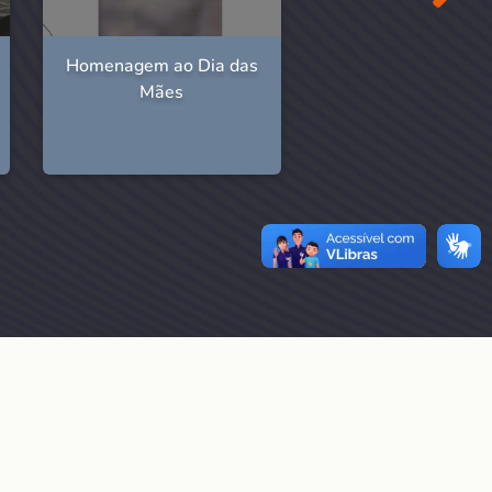
Homenagem ao Dia das
Veja como foi 
Mães
participação da Fu
no 3º Comup