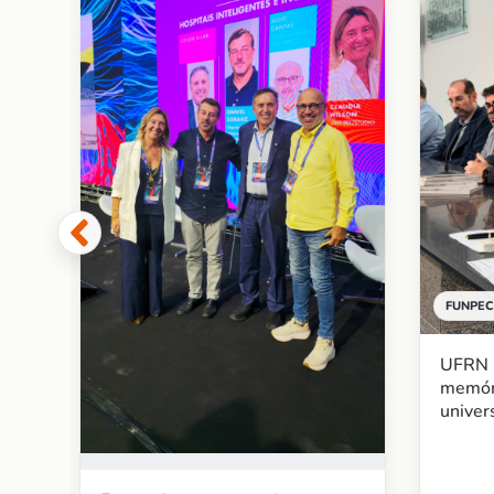
 de
re
FUNPEC
UFRN l
memór
univer