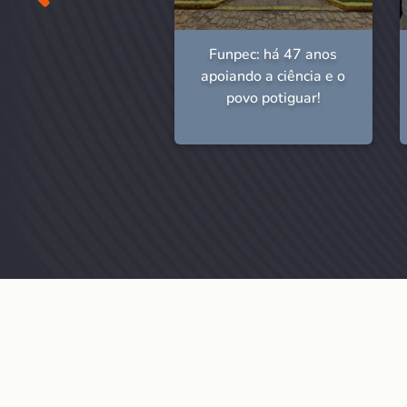
npec: 46 anos de
Funpec: há 47 anos
história!
apoiando a ciência e o
povo potiguar!