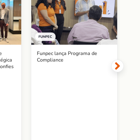
FUNPEC
BE
Funpec lança Programa de
e
Fu
Compliance
tégica
ac
onfies
me