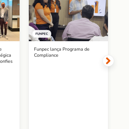
FUNPEC
BE
Funpec lança Programa de
e
Fu
Compliance
tégica
ac
onfies
me