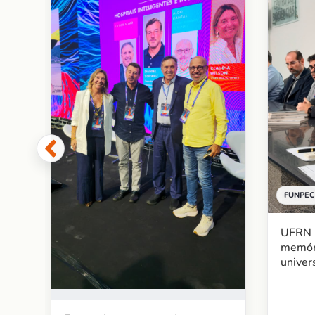
 de
re
FUNPEC
UFRN l
memór
univer