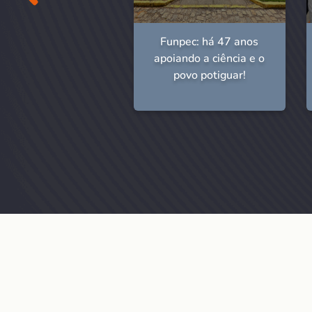
npec: 46 anos de
Funpec: há 47 anos
história!
apoiando a ciência e o
povo potiguar!