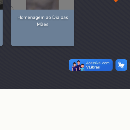
Homenagem ao Dia das
Veja como foi 
Mães
participação da Fu
no 3º Comup