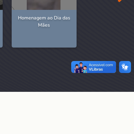
Homenagem ao Dia das
Veja como foi 
Mães
participação da Fu
no 3º Comup