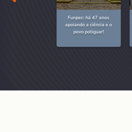
npec: 46 anos de
Funpec: há 47 anos
história!
apoiando a ciência e o
povo potiguar!