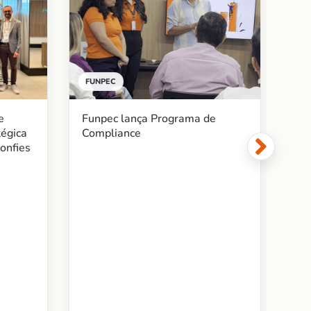
FUNPEC
BE
Funpec lança Programa de
e
Fu
Compliance
tégica
ac
onfies
me