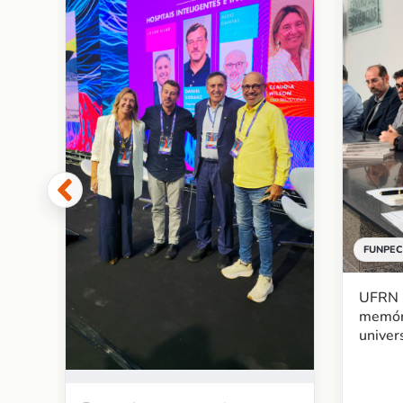
 de
re
FUNPEC
UFRN l
memór
univer