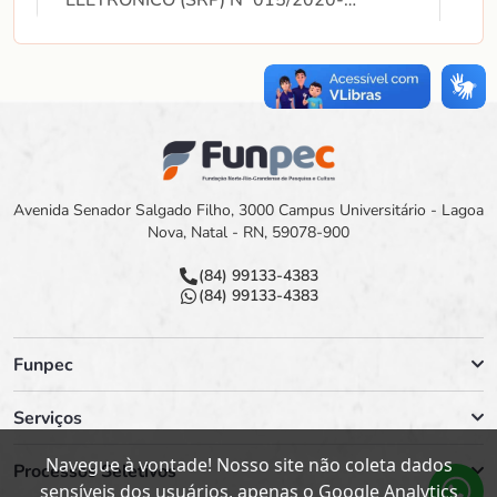
ELETRÔNICO (SRP) Nº 015/2020-
FUNPEC
EDITAL e DOCUMENTOS DO PREGÃO
ELETRÔNICO (SRP) Nº 014/2020-
FUNPEC
EDITAL e DOCUMENTOS DO PREGÃO
Avenida Senador Salgado Filho, 3000 Campus Universitário - Lagoa
Nova, Natal - RN, 59078-900
ELETRÔNICO nº 012/2020-FUNPEC
(84) 99133-4383
(84) 99133-4383
EDITAL e DOCUMENTOS DO PREGÃO
EL ETRÔNICO (SRP) Nº5/2021-
Funpec
FUNPEC
Serviços
Aviso e esclarecimentos e documentos
Navegue à vontade! Nosso site não coleta dados
de habilitação, Parecer e Ata da
Processos Seletivos
sensíveis dos usuários, apenas o Google Analytics