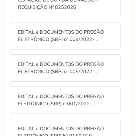
COTAÇÃO DE BOMBA DE VÁCUO –
REQUISIÇÃO Nº 8252026
AVISO DE PREGÃO ELETRÔNICO
PARA REGISTRO DE PREÇO
003/2023 - EQUIPAMENTOS DE
LABORATÓRIO.
EDITAL e DOCUMENTOS DO PREGÃO
EL ETRÔNICO (SRP) nº 009/2022-
EDITAL DO PREGÃO ELETRÔNICO
FUNPEC
PARA REGISTRO DE PREÇO
001/2023 - LOCAÇÃO DE AR
CONDICIONADO
EDITAL e DOCUMENTOS DO PREGÃO
EL ETRÔNICO (SRP) nº 005/2022-
FUNPEC
EDITAL e DOCUMENTOS DO PREGÃO
ELETRÔNICO (SRP) nº001/2022-
FUNPEC
EDITAL e DOCUMENTOS DO PREGÃO